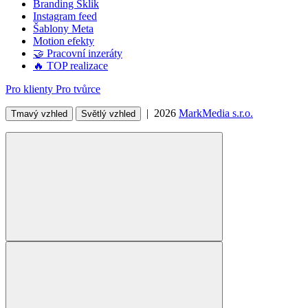
Branding Sklik
Instagram feed
Šablony Meta
Motion efekty
🤝 Pracovní inzeráty
🔥 TOP realizace
Pro klienty
Pro tvůrce
| 2026
MarkMedia s.r.o.
Tmavý vzhled
Světlý vzhled