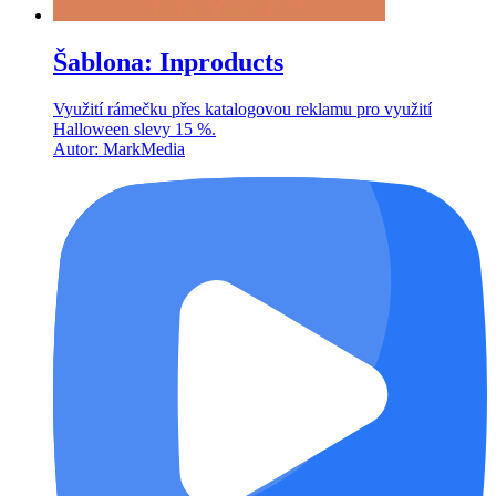
Šablona: Inproducts
Využití rámečku přes katalogovou reklamu pro využití
Halloween slevy 15 %.
Autor: MarkMedia