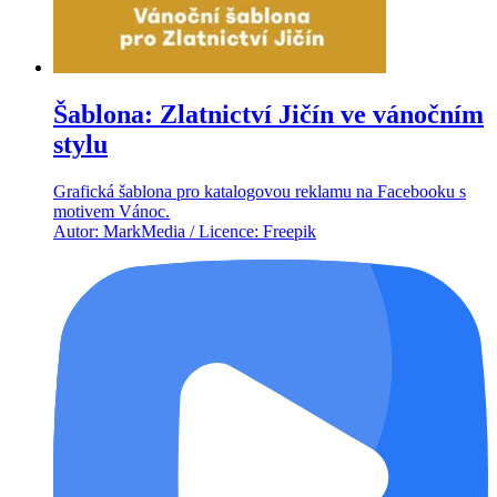
Šablona: Zlatnictví Jičín ve vánočním
stylu
Grafická šablona pro katalogovou reklamu na Facebooku s
motivem Vánoc.
Autor: MarkMedia / Licence: Freepik