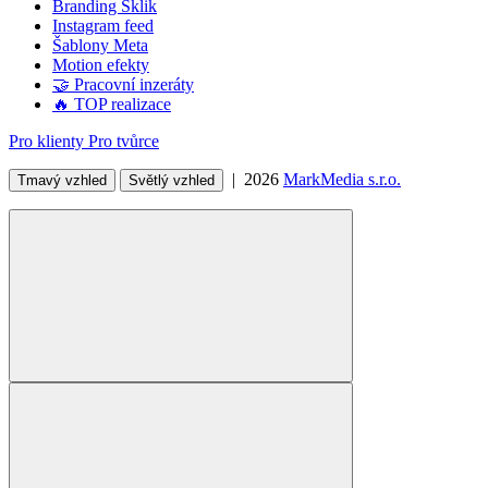
Branding Sklik
Instagram feed
Šablony Meta
Motion efekty
🤝 Pracovní inzeráty
🔥 TOP realizace
Pro klienty
Pro tvůrce
| 2026
MarkMedia s.r.o.
Tmavý vzhled
Světlý vzhled