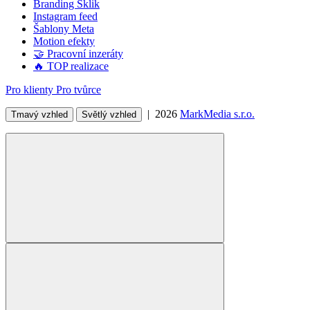
Branding Sklik
Instagram feed
Šablony Meta
Motion efekty
🤝 Pracovní inzeráty
🔥 TOP realizace
Pro klienty
Pro tvůrce
| 2026
MarkMedia s.r.o.
Tmavý vzhled
Světlý vzhled