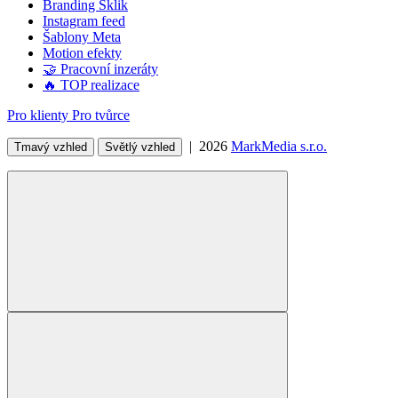
Branding Sklik
Instagram feed
Šablony Meta
Motion efekty
🤝 Pracovní inzeráty
🔥 TOP realizace
Pro klienty
Pro tvůrce
| 2026
MarkMedia s.r.o.
Tmavý vzhled
Světlý vzhled